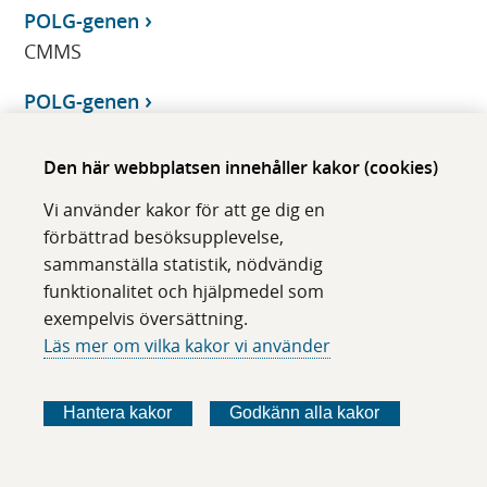
POLG-genen
CMMS
POLG-genen
CMMS
Den här webbplatsen innehåller kakor (cookies)
POLG-genen
Vi använder kakor för att ge dig en
CMMS
förbättrad besöksupplevelse,
Poliovirus
sammanställa statistik, nödvändig
funktionalitet och hjälpmedel som
Klinisk mikrobiologi
exempelvis översättning.
Polymorfi protrombin-gen
Läs mer om vilka kakor vi använder
Klinisk kemi
Hantera kakor
Godkänn alla kakor
Polyomavirus
Klinisk mikrobiologi