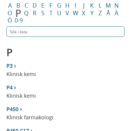
A
B
C
D
E
F
G
H
I
J
K
L
M
N
P
O
Q
R
S
T
U
V
W
X
Y
Z
Å
Ä
Ö
0-9
P
P3
Klinisk kemi
P4
Klinisk kemi
P450
Klinisk farmakologi
P450 C17