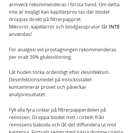
armveck rekommenderas i första hand. Om detta
inte är möjligt kan kapillärprov tas där blodet
droppas direkt på filtrerpappret.
Mikrorör, kapillärrör och blodgassprutor får
INTE
användas!
För analgesi vid provtagningen rekommenderas
per oralt 30% glukoslösning.
Låt huden torka ordentligt efter desinfektion.
Desinfektionsmedel på insticksstället
kontaminerar provet och påverkar
analysresultatet.
Fyll alla fyra cirklar på filtrerpapperdelen på
remissen. Droppa blodet mitt i cirkeln från
remissens baksida och låt det diffundera ut mot
kanterna. Fortsätt sedan med nästa droppe i nästa