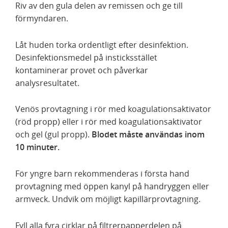
Riv av den gula delen av remissen och ge till
förmyndaren.
Låt huden torka ordentligt efter desinfektion.
Desinfektionsmedel på insticksstället
kontaminerar provet och påverkar
analysresultatet.
Venös provtagning i rör med koagulationsaktivator
(röd propp) eller i rör med koagulationsaktivator
och gel (gul propp).
Blodet måste användas inom
10 minuter.
För yngre barn rekommenderas i första hand
provtagning med öppen kanyl på handryggen eller
armveck. Undvik om möjligt kapillärprovtagning.
Fyll alla fyra cirklar på filtrerpapperdelen på