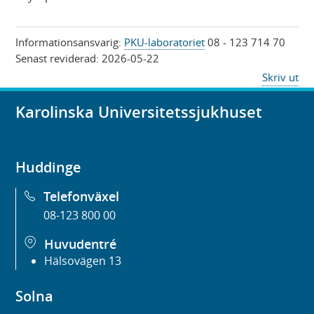
Informationsansvarig:
PKU-laboratoriet
08 - 123 714 70
Senast reviderad:
2026-05-22
Skriv ut
Karolinska Universitetssjukhuset
Huddinge
Telefonväxel
08-123 800 00
Huvudentré
Hälsovägen 13
Solna