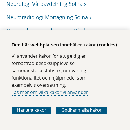
Neurologi Vårdavdelning Solna
Neuroradiologi Mottagning Solna
Njurmedicin endokrinologi Vårdavdelning
Huddinge
Den här webbplatsen innehåller kakor (cookies)
Njurmedicin Forskningsmottagning Huddinge
Vi använder kakor för att ge dig en
förbättrad besöksupplevelse,
Njurmedicin Mottagning Huddinge
sammanställa statistik, nödvändig
funktionalitet och hjälpmedel som
Njurmedicin Mottagning Rosenlund
exempelvis översättning.
Njursten Dagvård Huddinge
Läs mer om vilka kakor vi använder
Norrtälje provtagningscentral
Hantera kakor
Godkänn alla kakor
Nuklearmedicin mottagning Huddinge