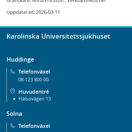
Granskare:
Anna Ericsson
, Verksamhetschef
Uppdaterad:
2026-03-11
Karolinska Universitetssjukhuset
Huddinge
Telefonväxel
08-123 800 00
Huvudentré
Hälsovägen 13
Solna
Telefonväxel