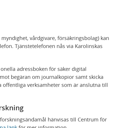
ån myndighet, vårdgivare, försäkringsbolag) kan
elefon. Tjänstetelefonen nås via Karolinskas
tionella adressboken för säker digital
emot begäran om journalkopior samt skicka
dra offentliga verksamheter som är anslutna till
orskning
forskningsändamål hänvisas till Centrum för
na länk
för mer information.