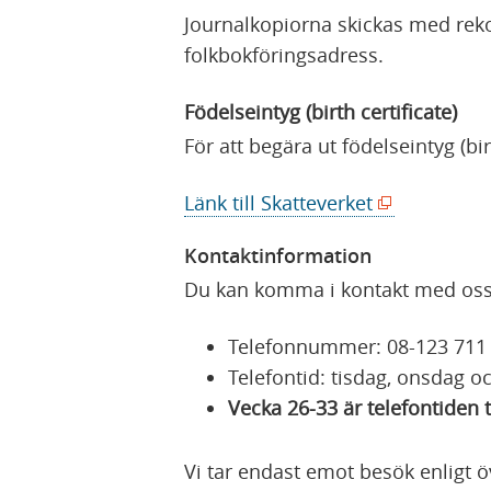
a
Journalkopiorna skickas med rek
s
folkbokföringsadress.
i
n
Födelseintyg (birth certificate)
y
För att begära ut födelseintyg (bi
t
t
(
Länk till Skatteverket
f
ö
ö
Kontaktinformation
p
n
Du kan komma i kontakt med oss 
p
s
n
t
Telefonnummer: 08-123 711
a
e
Telefontid: tisdag, onsdag oc
s
r
Vecka 26-33 är telefontiden t
i
)
n
Vi tar endast emot besök enligt
y