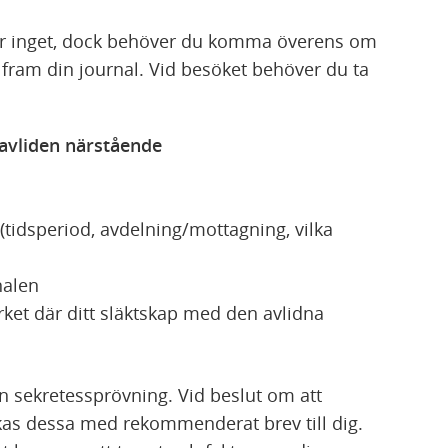
star inget, dock behöver du komma överens om
a fram din journal. Vid besöket behöver du ta
 avliden närstående
 (tidsperiod, avdelning/mottagning, vilka
nalen
rket där ditt släktskap med den avlidna
 en sekretessprövning. Vid beslut om att
kas dessa med rekommenderat brev till dig.