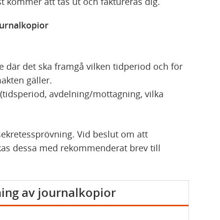
 kommer att tas ut och faktureras dig.
ournalkopior
 där det ska framgå vilken tidperiod och för
akten gäller.
 (tidsperiod, avdelning/mottagning, vilka
 sekretessprövning. Vid beslut om att
kas dessa med rekommenderat brev till
ning av journalkopior