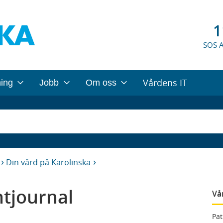
1
SOS 
Vårdens IT
ning
Jobb
Om oss
Din vård på Karolinska
ntjournal
Vå
Pat