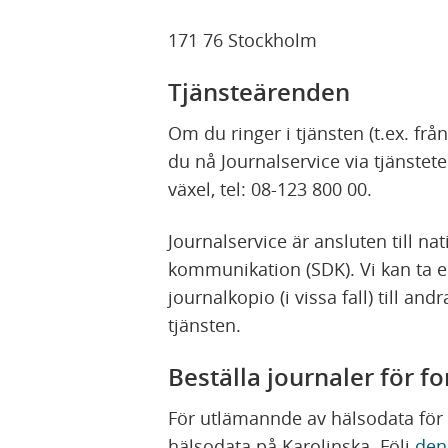
171 76 Stockholm
Tjänsteärenden
Om du ringer i tjänsten (t.ex. fr
du nå Journalservice via tjänstet
växel, tel: 08-123 800 00.
Journalservice är ansluten till na
kommunikation (SDK). Vi kan ta 
journalkopio (i vissa fall) till an
tjänsten.
Beställa journaler för f
För utlämannde av hälsodata för 
hälsodata på Karolinska. Följ
den