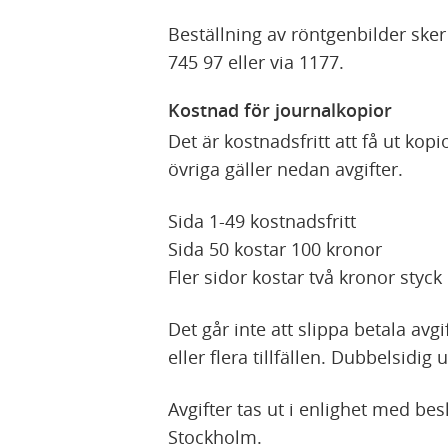
t
Beställning av röntgenbilder ske
t
745 97 eller via 1177.
f
ö
Kostnad för journalkopior
n
Det är kostnadsfritt att få ut kopi
s
övriga gäller nedan avgifter.
t
e
Sida 1-49 kostnadsfritt
r
Sida 50 kostar 100 kronor
)
Fler sidor kostar två kronor styck
Det går inte att slippa betala avg
eller flera tillfällen. Dubbelsidig
Avgifter tas ut i enlighet med be
Stockholm.