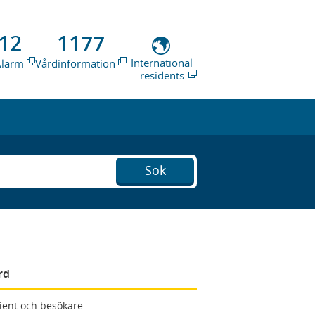
12
1177
International
Alarm
Vårdinformation
residents
Sök
rd
ient och besökare