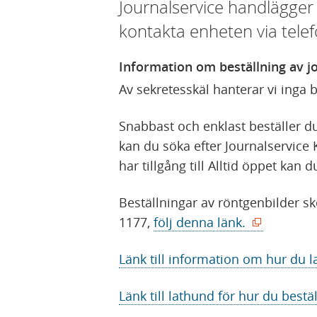
Journalservice handlägger
kontakta enheten via telefo
Information om beställning av j
Av sekretesskäl hanterar vi inga 
Snabbast och enklast beställer d
kan du söka efter Journalservice 
har tillgång till Alltid öppet kan 
Beställningar av röntgenbilder s
(
1177,
följ denna länk.
ö
Länk till information om hur du l
p
p
Länk till lathund för hur du bestäl
n