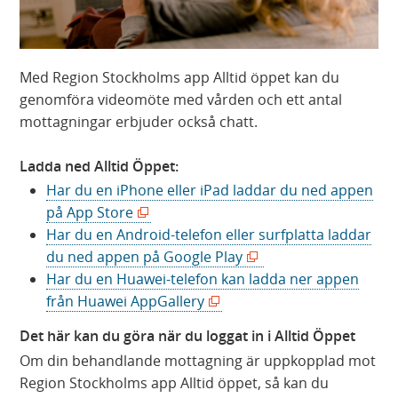
Med Region Stockholms app Alltid öppet kan du
genomföra videomöte med vården och ett antal
mottagningar erbjuder också chatt.
Ladda ned Alltid Öppet:
Har du en iPhone eller iPad laddar du ned appen
(
på App Store
ö
Har du en Android-telefon eller surfplatta laddar
p
(
du ned appen på Google Play
p
ö
Har du en Huawei-telefon kan ladda ner appen
n
(
p
från Huawei AppGallery
a
ö
p
Det här kan du göra när du loggat in i Alltid Öppet
s
p
n
Om din behandlande mottagning är uppkopplad mot
i
p
a
Region Stockholms app Alltid öppet, så kan du
n
n
s