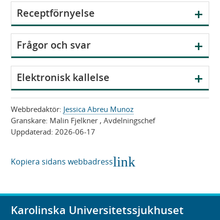
s
V
Receptförnyelse
a
i
s
V
Frågor och svar
a
i
s
V
Elektronisk kallelse
a
i
s
Webbredaktör:
Jessica Abreu Munoz
a
Granskare:
Malin Fjelkner
, Avdelningschef
Uppdaterad:
2026-06-17
link
Kopiera sidans webbadress
Karolinska Universitetssjukhuset