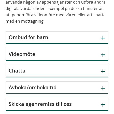
använda någon av appens tjänster och utföra andra
y
a
i
digitala vårdärenden. Exempel på dessa tjänster är
t
s
n
att genomföra videomöte med våren eller att chatta
t
i
y
med en mottagning.
f
n
t
ö
y
t
n
t
f
V
Ombud för barn
s
t
ö
i
t
f
n
s
V
Videomöte
e
ö
s
a
i
r
n
t
s
)
s
e
V
Chatta
a
t
r
i
e
)
s
V
r
Avboka/omboka tid
a
i
)
s
V
Skicka egenremiss till oss
a
i