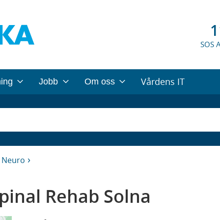
1
SOS 
Vårdens IT
ning
Jobb
Om oss
h Neuro
pinal Rehab Solna