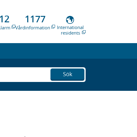
12
1177
International
Alarm
Vårdinformation
residents
Sök