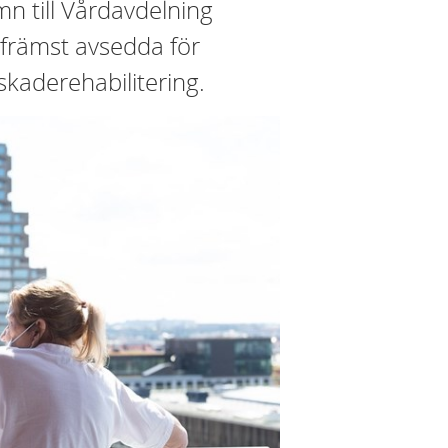
n till Vårdavdelning
r främst avsedda för
kaderehabilitering.