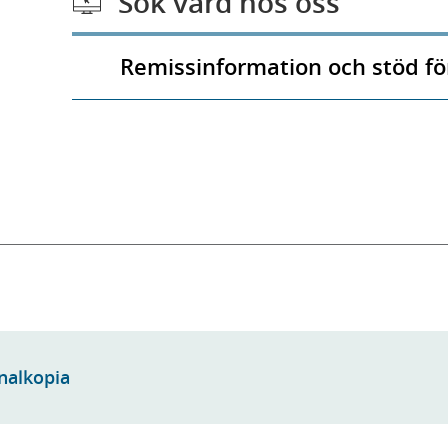
Sök vård hos oss
Remissinformation och stöd fö
rnalkopia