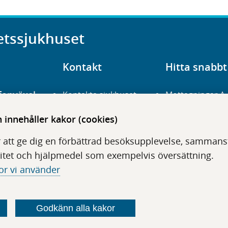
etssjukhuset
Kontakt
Hitta snabbt
fonväxel
Kontakta sjukhuset
Mottagningar A
23 700 00
Hitta hit
Frågor och svar
innehåller kakor (cookies)
För vårdgivare
Organisation
udentré
 att ge dig en förbättrad besöksupplevelse, sammanstä
niavägen 3
Press
Digitala tjänster
itet och hjälpmedel som exempelvis översättning.
or vi använder
Godkänn alla kakor