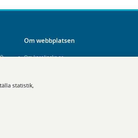
Om webbplatsen
-Ö
Om karolinska.se
Navigation och
hittbarhet
lla statistik,
Tillgänglighet
Om cookies