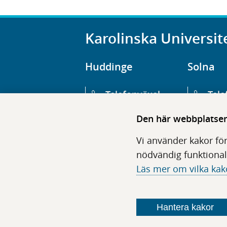
Karolinska Universit
Huddinge
Solna
Telefonväxel
Tele
08-123 800 00
08-1
Den här webbplatsen 
Huvudentré
Huv
Vi använder kakor för
Hälsovägen 13
Euge
nödvändig funktional
Läs mer om vilka kak
Följ oss i sociala medier
Hantera kakor
F
F
F
F