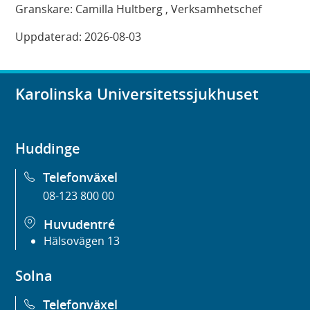
Granskare:
Camilla Hultberg
, Verksamhetschef
Uppdaterad:
2026-08-03
Karolinska Universitetssjukhuset
Huddinge
Telefonväxel
08-123 800 00
Huvudentré
Hälsovägen 13
Solna
Telefonväxel