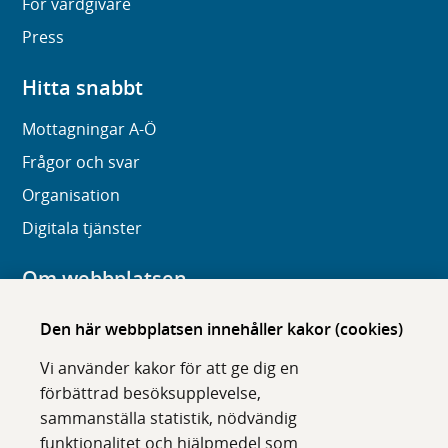
För vårdgivare
Press
Hitta snabbt
Mottagningar A-Ö
Frågor och svar
Organisation
Digitala tjänster
Om webbplatsen
Om karolinska.se
Den här webbplatsen innehåller kakor (cookies)
Navigation och hittbarhet
Vi använder kakor för att ge dig en
Tillgänglighet
förbättrad besöksupplevelse,
sammanställa statistik, nödvändig
Om cookies
funktionalitet och hjälpmedel som