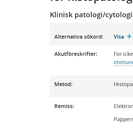
Klinisk patologi/cytologi
Alternativa sökord:
Visa
Akutföreskrifter:
​För ick
immuno
Metod:
​Histopa
Remiss:
​Elektr
Pappers