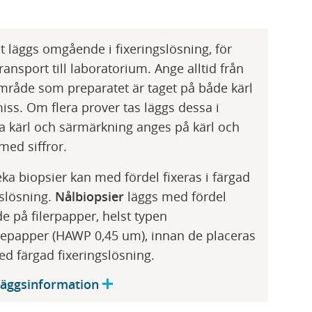
at läggs omgående i fixeringslösning, för
ransport till laboratorium. Ange alltid från
område som preparatet är taget på både kärl
iss. Om flera prover tas läggs dessa i
a kärl och särmärkning anges på kärl och
med siffror.
ka biopsier kan med fördel fixeras i färgad
gslösning.
Nålbiopsier
läggs med fördel
de på filerpapper, helst typen
repapper (HAWP 0,45 um), innan de placeras
med färgad fixeringslösning.
lläggsinformation