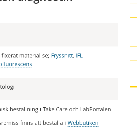
e fixerat material se;
Fryssnitt​
,
IFL -
fluorescens
tologi
onisk beställning i Take Care och LabPortalen
remiss finns att beställa i
Webbutiken