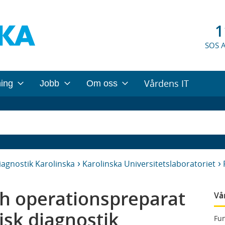
1
SOS 
Vårdens IT
ning
Jobb
Om oss
iagnostik Karolinska
Karolinska Universitetslaboratoriet
ch operationspreparat
Vå
isk diagnostik
Fun