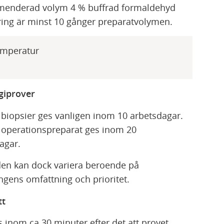
enderad volym 4 % buffrad formaldehyd
ering är minst 10 gånger preparatvolymen.
emperatur
ogiprover
 biopsier ges vanligen inom 10 arbetsdagar.
 operationspreparat ges inom 20
agar.
den kan dock variera beroende på
ngens omfattning och prioritet.
tt
s inom ca 30 minuter efter det att provet