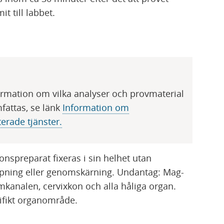
t till labbet.
ormation om vilka analyser och provmaterial
attas, se länk
Information om
rade tjänster​​​​.
ionspreparat fixeras i sin helhet utan
pning eller genomskärning. Undantag: Mag-
mkanalen, cervixkon och alla håliga organ.
ifikt organområde.