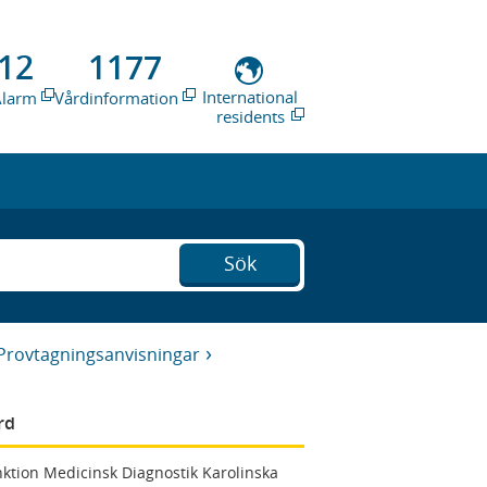
12
1177
International
Alarm
Vårdinformation
residents
Sök
Provtagningsanvisningar
rd
ktion Medicinsk Diagnostik Karolinska