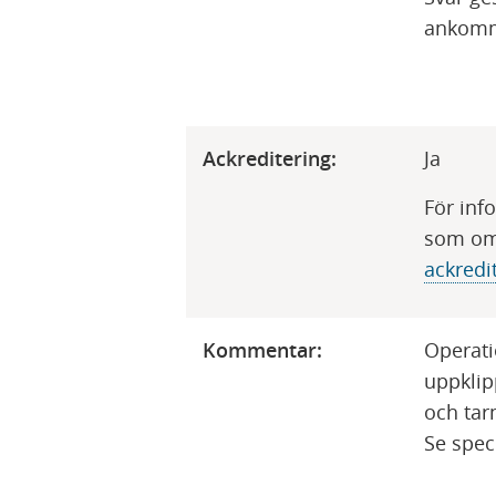
ankommi
Ackreditering:
​Ja
För inf
som omf
ackredite
Kommentar:
​Operat
uppklip
och tar
Se spec