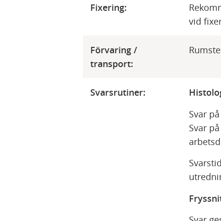
Fixering:
Rekomm
vid fix
Förvaring /
​Rumst
transport:
Svarsrutiner:
​Histol
Svar på
Svar på
arbetsd
Svarsti
utredni
Fryssni
Svar ge