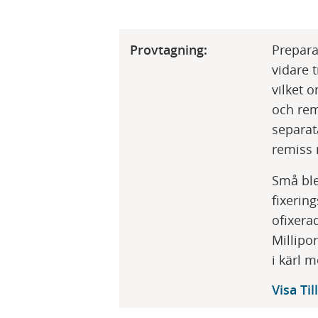
Provtagning:
​Prepar
vidare t
vilket 
och rem
separat
remiss 
Små ble
fixerin
ofixera
Millipo
i kärl 
Visa
Ti