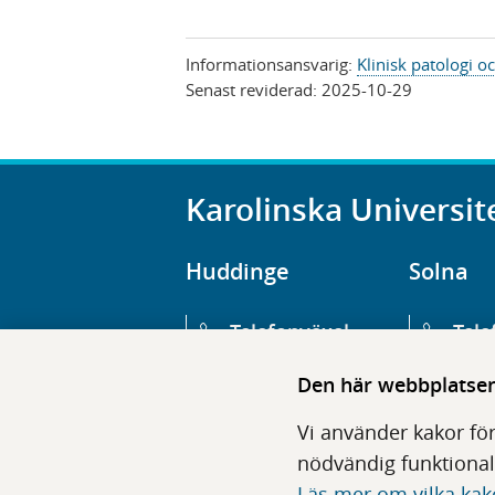
Informationsansvarig:
Klinisk patologi o
Senast reviderad:
2025-10-29
Karolinska Universit
Huddinge
Solna
Telefonväxel
Tele
08-123 800 00
08-1
Den här webbplatsen 
Huvudentré
Huv
Vi använder kakor för
Hälsovägen 13
Euge
nödvändig funktional
Läs mer om vilka kak