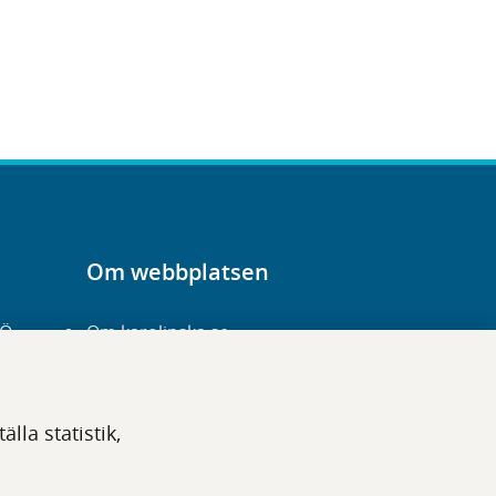
Om webbplatsen
-Ö
Om karolinska.se
Navigation och
hittbarhet
lla statistik,
Tillgänglighet
Om cookies