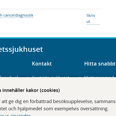
ch cancerdiagnostik
Skriv
ut
etssjukhuset
Kontakt
Hitta snabbt
fonväxel
Kontakta sjukhuset
Mottagningar A
23 700 00
Hitta hit
Frågor och svar
innehåller kakor (cookies)
För vårdgivare
Organisation
udentré
 att ge dig en förbättrad besöksupplevelse, sammanstä
niavägen 3
Press
Digitala tjänster
itet och hjälpmedel som exempelvis översättning.
or vi använder