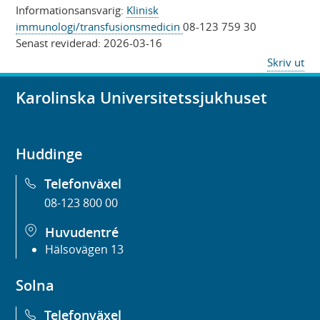
Informationsansvarig:
Klinisk
immunologi/transfusionsmedicin
08-123 759 30
Senast reviderad:
2026-03-16
Skriv ut
Karolinska Universitetssjukhuset
Huddinge
Telefonväxel
08-123 800 00
Huvudentré
Hälsovägen 13
Solna
Telefonväxel