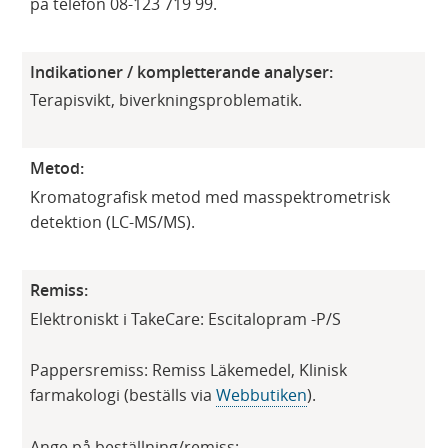
på telefon 08-123 719 99.
Indikationer / kompletterande analyser:
Terapisvikt, biverkningsproblematik.
Metod:
Kromatografisk metod med masspektrometrisk
detektion (LC-MS/MS).
Remiss:
Elektroniskt i TakeCare: Escitalopram -P/S
Pappersremiss: Remiss Läkemedel, Klinisk
farmakologi (beställs via
Webbutiken
).
Ange på beställning/remiss: