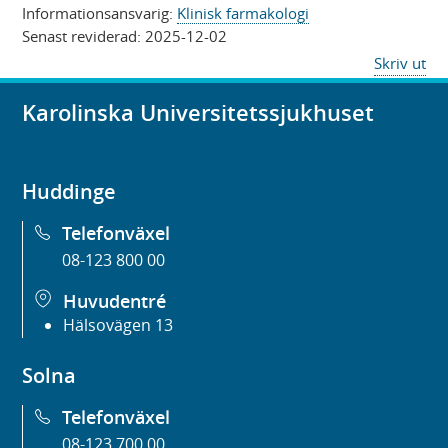
Informationsansvarig:
Klinisk farmakologi
Senast reviderad:
2025-12-02
Skriv ut
Karolinska Universitetssjukhuset
Huddinge
Telefonväxel
08-123 800 00
Huvudentré
Hälsovägen 13
Solna
Telefonväxel
08-123 700 00