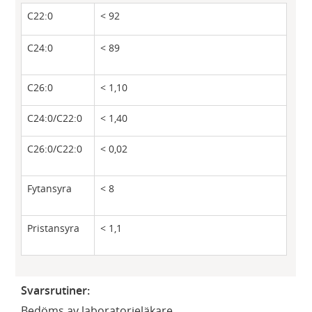
C22:0
< 92
C24:0
< 89
C26:0
< 1,10
C24:0/C22:0
< 1,40
C26:0/C22:0
< 0,02
Fytansyra
< 8
Pristansyra
< 1,1
Svarsrutiner:
Bedöms av laboratorieläkare.