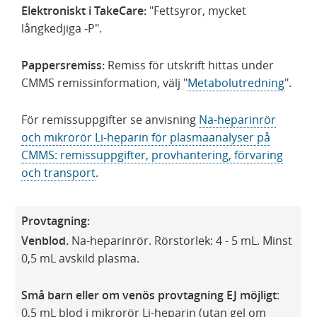
Elektroniskt i TakeCare:
"Fettsyror, mycket
långkedjiga -P".
Pappersremiss:
Remiss för utskrift hittas under
CMMS remissinformation, välj "
Metabolutredning
".
För remissuppgifter se anvisning
Na-heparinrör
och mikrorör Li-heparin för plasmaanalyser på
CMMS: remissuppgifter, provhantering, förvaring
och transport
.
Provtagning:
Venblod.
Na-heparinrör. Rörstorlek: 4 - 5 mL. Minst
0,5 mL avskild plasma.
Små barn eller om venös provtagning EJ möjligt
:
0,5 mL blod i mikrorör Li-heparin (utan gel om