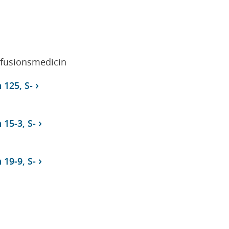
sfusionsmedicin
 125, S-
 15-3, S-
 19-9, S-