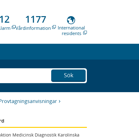
12
1177
International
Alarm
Vårdinformation
residents
Sök
Provtagningsanvisningar
rd
ktion Medicinsk Diagnostik Karolinska