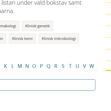
i listan under vald bokstav samt
parna.
armakologi
Klinisk genetik
in
Klinisk kemi
Klinisk mikrobiologi
K
L
M
N
O
P
Q
R
S
T
U
V
W