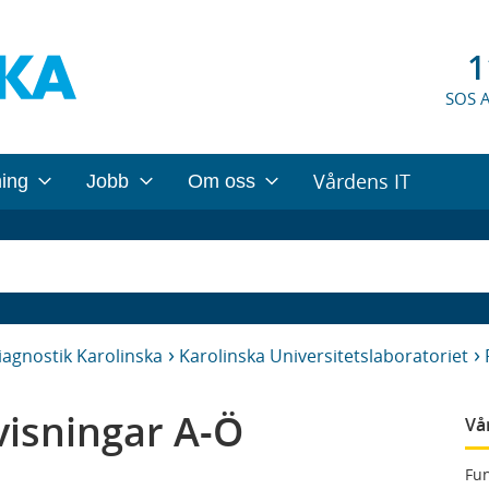
1
SOS 
Vårdens IT
ning
Jobb
Om oss
iagnostik Karolinska
Karolinska Universitetslaboratoriet
isningar A-Ö
Vå
Fun