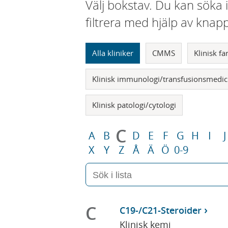
Välj bokstav. Du kan söka 
filtrera med hjälp av knap
Alla kliniker
CMMS
Klinisk f
Klinisk immunologi/transfusionsmedic
Klinisk patologi/cytologi
C
A
B
D
E
F
G
H
I
J
X
Y
Z
Å
Ä
Ö
0-9
C
C19-/C21-Steroider
Klinisk kemi