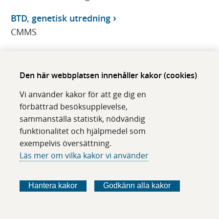
BTD, genetisk utredning
CMMS
BTD-brist, genetisk diagnostik
CMMS
Den här webbplatsen innehåller kakor (cookies)
BTD-genen
Vi använder kakor för att ge dig en
CMMS
förbättrad besöksupplevelse,
sammanställa statistik, nödvändig
BTP
funktionalitet och hjälpmedel som
Klinisk kemi
exempelvis översättning.
Läs mer om vilka kakor vi använder
Buccalprov
Klinisk immunologi/transfusionsmedicin
Hantera kakor
Godkänn alla kakor
BUCCOLAM
Klinisk farmakologi