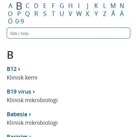
B
A
C
D
E
F
G
H
I
J
K
L
M
N
O
P
Q
R
S
T
U
V
W
X
Y
Z
Å
Ä
Ö
0-9
B
B12
Klinisk kemi
B19 virus
Klinisk mikrobiologi
Babesia
Klinisk mikrobiologi
Bactrim