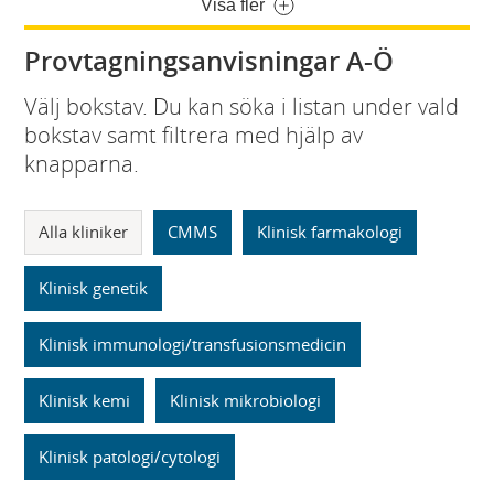
Visa fler
Provtagningsanvisningar A-Ö
Välj bokstav. Du kan söka i listan under vald
bokstav samt filtrera med hjälp av
knapparna.
Alla kliniker
CMMS
Klinisk farmakologi
Klinisk genetik
Klinisk immunologi/transfusionsmedicin
Klinisk kemi
Klinisk mikrobiologi
Klinisk patologi/cytologi