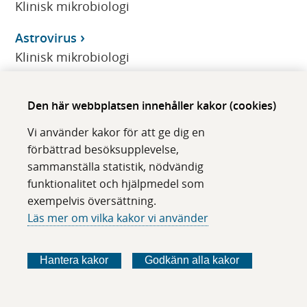
Klinisk mikrobiologi
Astrovirus
Klinisk mikrobiologi
ATA
Den här webbplatsen innehåller kakor (cookies)
Klinisk immunologi/transfusionsmedicin
Vi använder kakor för att ge dig en
Atazanavir, P-/S-
förbättrad besöksupplevelse,
Klinisk farmakologi
sammanställa statistik, nödvändig
funktionalitet och hjälpmedel som
ATI
exempelvis översättning.
Klinisk immunologi/transfusionsmedicin
Läs mer om vilka kakor vi använder
Atomoxetin, P-
Klinisk farmakologi
Hantera kakor
Godkänn alla kakor
Atopisk dermatit