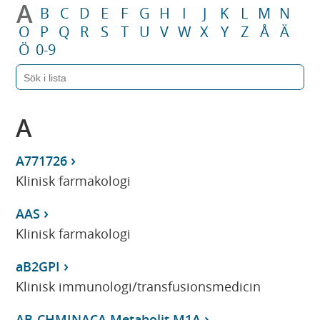
A
B
C
D
E
F
G
H
I
J
K
L
M
N
O
P
Q
R
S
T
U
V
W
X
Y
Z
Å
Ä
Ö
0-9
A
A771726
Klinisk farmakologi
AAS
Klinisk farmakologi
aB2GPI
Klinisk immunologi/transfusionsmedicin
AB-CHMINACA Metabolit M1A