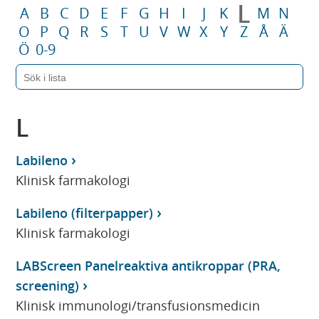
L
A
B
C
D
E
F
G
H
I
J
K
M
N
O
P
Q
R
S
T
U
V
W
X
Y
Z
Å
Ä
Ö
0-9
L
Labileno
Klinisk farmakologi
Labileno (filterpapper)
Klinisk farmakologi
LABScreen Panelreaktiva antikroppar (PRA,
screening)
Klinisk immunologi/transfusionsmedicin