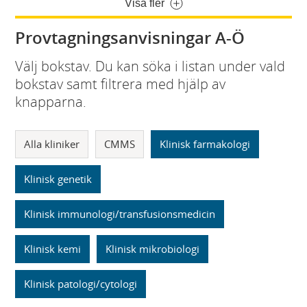
Visa fler
Provtagningsanvisningar A-Ö
Välj bokstav. Du kan söka i listan under vald
bokstav samt filtrera med hjälp av
knapparna.
Alla kliniker
CMMS
Klinisk farmakologi
Klinisk genetik
Klinisk immunologi/transfusionsmedicin
Klinisk kemi
Klinisk mikrobiologi
Klinisk patologi/cytologi