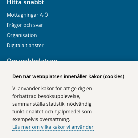
Hitta snabbt
Mottagningar A-Ö
Frågor och svar
Organisation
Digitala tjänster
Om webbplatsen
Om karolinska.se
Den här webbplatsen innehåller kakor (cookies)
Navigation och hittbarhet
Vi använder kakor för att ge dig en
Tillgänglighet
förbättrad besöksupplevelse,
sammanställa statistik, nödvändig
Om cookies
funktionalitet och hjälpmedel som
exempelvis översättning.
Följ oss i sociala medier
Läs mer om vilka kakor vi använder
F
F
F
F