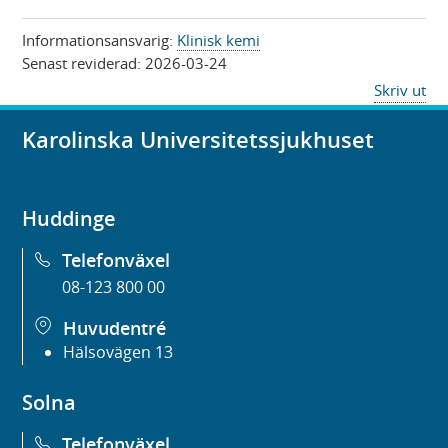
Informationsansvarig:
Klinisk kemi
Senast reviderad:
2026-03-24
Skriv ut
Karolinska Universitetssjukhuset
Huddinge
Telefonväxel
08-123 800 00
Huvudentré
Hälsovägen 13
Solna
Telefonväxel