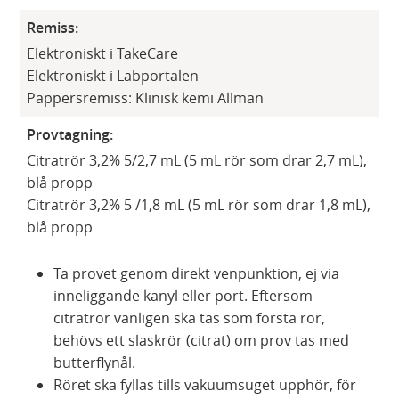
Remiss:
Elektroniskt i TakeCare
Elektroniskt i Labportalen
Pappersremiss: Klinisk kemi Allmän
Provtagning:
Citratrör 3,2% 5/2,7 mL (5 mL rör som drar 2,7 mL),
blå propp
Citratrör 3,2% 5 /1,8 mL (5 mL rör som drar 1,8 mL),
blå propp
Ta provet genom direkt venpunktion, ej via
inneliggande kanyl eller port. Eftersom
citratrör vanligen ska tas som första rör,
behövs ett slaskrör (citrat) om prov tas med
butterflynål.
Röret ska fyllas tills vakuumsuget upphör, för