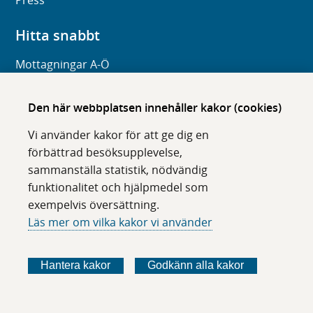
Press
Hitta snabbt
Mottagningar A-Ö
Frågor och svar
Den här webbplatsen innehåller kakor (cookies)
Organisation
Digitala tjänster
Vi använder kakor för att ge dig en
förbättrad besöksupplevelse,
Om webbplatsen
sammanställa statistik, nödvändig
funktionalitet och hjälpmedel som
Om karolinska.se
exempelvis översättning.
Navigation och hittbarhet
Läs mer om vilka kakor vi använder
Tillgänglighet
Om cookies
Hantera kakor
Godkänn alla kakor
Följ oss i sociala medier