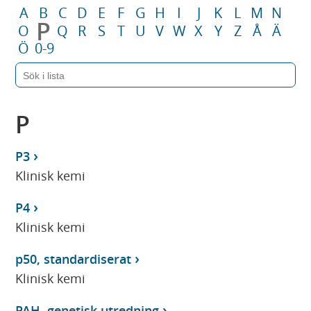
A
B
C
D
E
F
G
H
I
J
K
L
M
N
P
O
Q
R
S
T
U
V
W
X
Y
Z
Å
Ä
Ö
0-9
P
P3
Klinisk kemi
P4
Klinisk kemi
p50, standardiserat
Klinisk kemi
PAH, genetisk utredning