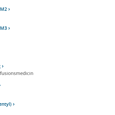
 M2
 M3
g
sfusionsmedicin
ntyl)