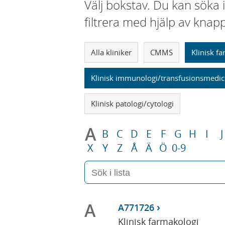
Välj bokstav. Du kan söka 
filtrera med hjälp av knap
Alla kliniker
CMMS
Klinisk f
Klinisk immunologi/transfusionsmedic
Klinisk patologi/cytologi
A
B
C
D
E
F
G
H
I
J
X
Y
Z
Å
Ä
Ö
0-9
A
A771726
Klinisk farmakologi