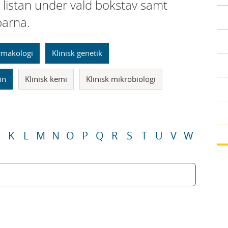
i listan under vald bokstav samt
parna.
armakologi
Klinisk genetik
in
Klinisk kemi
Klinisk mikrobiologi
K
L
M
N
O
P
Q
R
S
T
U
V
W