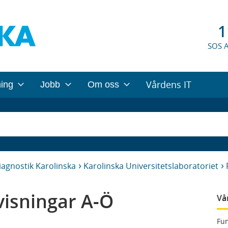
1
SOS 
Vårdens IT
ning
Jobb
Om oss
iagnostik Karolinska
Karolinska Universitetslaboratoriet
isningar A-Ö
Vå
Fun