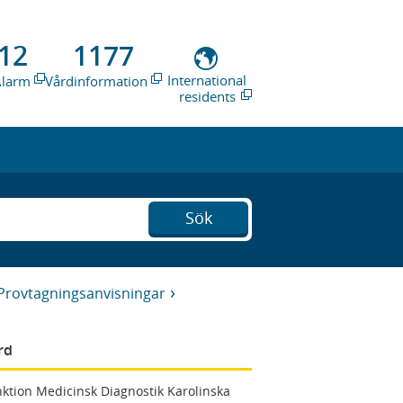
12
1177
International
Alarm
Vårdinformation
residents
Sök
Provtagningsanvisningar
rd
ktion Medicinsk Diagnostik Karolinska