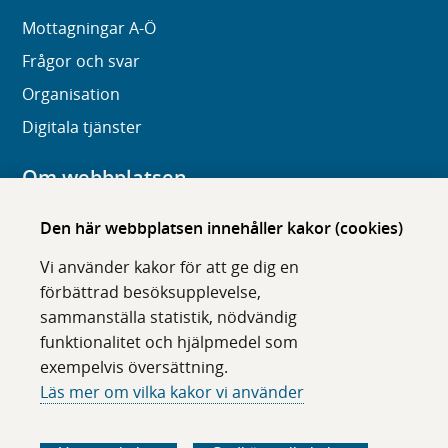
Mottagningar A-Ö
Frågor och svar
Organisation
Digitala tjänster
Om webbplatsen
Om karolinska.se
Den här webbplatsen innehåller kakor (cookies)
Navigation och hittbarhet
Vi använder kakor för att ge dig en
Tillgänglighet
förbättrad besöksupplevelse,
sammanställa statistik, nödvändig
Om cookies
funktionalitet och hjälpmedel som
exempelvis översättning.
Följ oss i sociala medier
Läs mer om vilka kakor vi använder
F
F
F
F
ö
ö
ö
ö