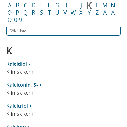
K
A
B
C
D
E
F
G
H
I
J
L
M
N
O
P
Q
R
S
T
U
V
W
X
Y
Z
Å
Ä
Ö
0-9
K
Kalcidiol
Klinisk kemi
Kalcitonin, S-
Klinisk kemi
Kalcitriol
Klinisk kemi
Kalcium