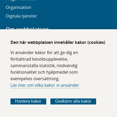
Organisation
Digitala tjänster
Om webbplatsen
Om karolinska.se
Den här webbplatsen innehåller kakor (cookies)
Navigation och hittbarhet
Vi använder kakor för att ge dig en
Tillgänglighet
förbättrad besöksupplevelse,
sammanställa statistik, nödvändig
Om cookies
funktionalitet och hjälpmedel som
exempelvis översättning.
Följ oss i sociala medier
Läs mer om vilka kakor vi använder
F
F
F
F
ö
ö
ö
ö
Hantera kakor
Godkänn alla kakor
l
l
l
l
j
j
j
j
o
o
o
o