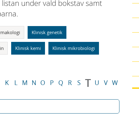
i listan under vald bokstav samt
parna.
armakologi
Klinisk genetik
in
Klinisk kemi
Klinisk mikrobiologi
T
K
L
M
N
O
P
Q
R
S
U
V
W