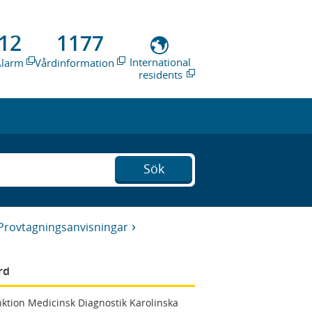
12
1177
International
Alarm
Vårdinformation
residents
Sök
Provtagningsanvisningar
rd
ktion Medicinsk Diagnostik Karolinska