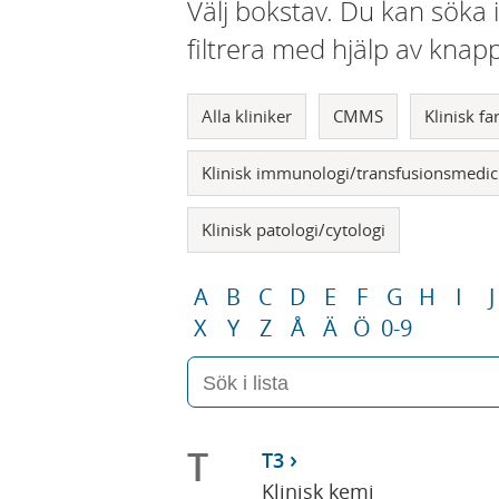
Välj bokstav. Du kan söka 
filtrera med hjälp av knap
Alla kliniker
CMMS
Klinisk f
Klinisk immunologi/transfusionsmedic
Klinisk patologi/cytologi
A
B
C
D
E
F
G
H
I
J
X
Y
Z
Å
Ä
Ö
0-9
T
T3
Klinisk kemi