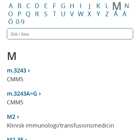
M
A
B
C
D
E
F
G
H
I
J
K
L
N
O
P
Q
R
S
T
U
V
W
X
Y
Z
Å
Ä
Ö
0-9
M
m.3243
CMMS
m.3243A>G
CMMS
M2
Klinisk immunologi/transfusionsmedicin
M2-3E