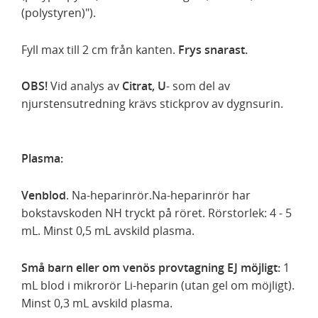
(polystyren)").
Fyll max till 2 cm från kanten.
Frys snarast.
OBS!
Vid analys av
Citrat, U
- som del av
njurstensutredning krävs stickprov av dygnsurin.
Plasma:
Venblod
. Na-heparinrör.Na-heparinrör har
bokstavskoden NH tryckt på röret. Rörstorlek: 4 - 5
mL. Minst 0,5 mL avskild plasma.
Små barn eller om venös provtagning EJ möjligt:
1
mL blod i mikrorör Li-heparin (utan gel om möjligt).
Minst 0,3 mL avskild plasma.