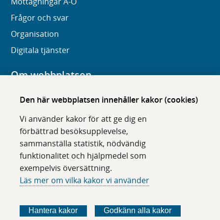
Mottagningar A-Ö
Frågor och svar
Organisation
Digitala tjänster
Om webbplatsen
Om karolinska.se
Den här webbplatsen innehåller kakor (cookies)
Navigation och hittbarhet
Vi använder kakor för att ge dig en
Tillgänglighet
förbättrad besöksupplevelse,
sammanställa statistik, nödvändig
Om cookies
funktionalitet och hjälpmedel som
exempelvis översättning.
Följ oss i sociala medier
Läs mer om vilka kakor vi använder
F
F
F
F
ö
ö
ö
ö
Hantera kakor
Godkänn alla kakor
l
l
l
l