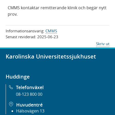
CMMS kontaktar remitterande klinik och begär nytt
prov.
Informationsansvarig:
CMMS
Senast reviderad:
2025-06-23
Skriv ut
Karolinska Universitetssjukhuset
Huddinge
Telefonväxel
08-123 800 00
Huvudentré
Hälsovägen 13