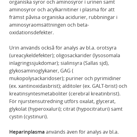
organiska syror och aminosyror i urinen samt
aminosyror och acylkarnitiner i plasma för att
främst påvisa organiska acidurier, rubbningar i
aminosyraomsättningen och beta-
oxidationsdefekter.
Urin används också för analys av bl.a. orotsyra
(ureacykeldefekter); oligosackarider (lysosomala
inlagringssjukdomar); sialinsyra (Sallas sjd),
glykosaminoglykaner, GAG (
mukopolysackaridoser); puriner och pyrimidiner
(ex. xantinoxidasbrist); alditoler (ex. GALT-brist) och
kreatinsyntesmetaboliter (cerebral kreatinbrist).
För njurstensutredning utförs oxalat, glycerat,
glykolat (hyperoxaluri); citrat (hypocitraturi) samt
cystin (cystinuri).
Heparinplasma
används även för analys av bl.a.