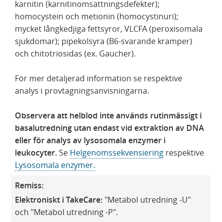
karnitin (karnitinomsättningsdefekter);
homocystein och metionin (homocystinuri);
mycket långkedjiga fettsyror, VLCFA (peroxisomala
sjukdomar); pipekolsyra (B6-svarande kramper)
och chitotriosidas (ex. Gaucher).
För mer detaljerad information se respektive
analys i provtagningsanvisningarna.
Observera att helblod inte används rutinmässigt i
basalutredning utan endast vid extraktion av DNA
eller för analys av lysosomala enzymer i
leukocyter.
Se
Helgenomssekvensiering
respektive
Lysosomala enzymer.
Remiss:
Elektroniskt i TakeCare:
"Metabol utredning -U"
och "Metabol utredning -P".