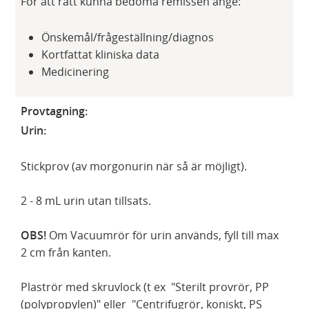
För att rätt kunna bedöma remissen ange:
Önskemål/frågeställning/diagnos
Kortfattat kliniska data
Medicinering
Provtagning:
Urin:
Stickprov (av morgonurin när så är möjligt).
2 - 8 mL urin utan tillsats.
OBS!
Om Vacuumrör för urin används, fyll till max
2 cm från kanten.
Plaströr med skruvlock (t ex "Sterilt provrör, PP
(polypropylen)" eller "Centrifugrör, koniskt, PS