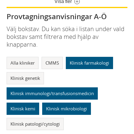
Visa fler
Provtagningsanvisningar A-Ö
Välj bokstav. Du kan söka i listan under vald
bokstav samt filtrera med hjälp av
knapparna.
Alla kliniker
CMMS
Klinisk farmakologi
Klinisk genetik
Klinisk immunologi/transfusionsmedicin
Klinisk kemi
Klinisk mikrobiologi
Klinisk patologi/cytologi