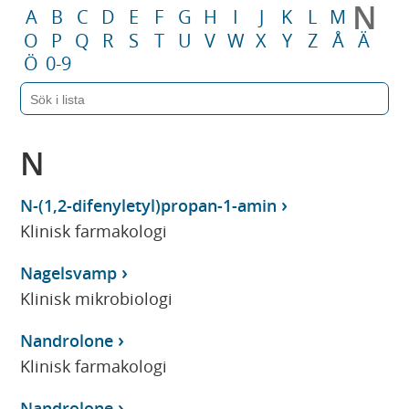
N
A
B
C
D
E
F
G
H
I
J
K
L
M
O
P
Q
R
S
T
U
V
W
X
Y
Z
Å
Ä
Ö
0-9
N
N-(1,2-difenyletyl)propan-1-amin
Klinisk farmakologi
Nagelsvamp
Klinisk mikrobiologi
Nandrolone
Klinisk farmakologi
Nandrolone