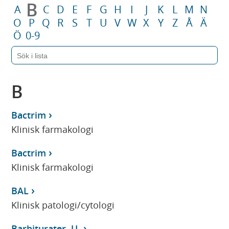
B
A
C
D
E
F
G
H
I
J
K
L
M
N
O
P
Q
R
S
T
U
V
W
X
Y
Z
Å
Ä
Ö
0-9
B
Bactrim
Klinisk farmakologi
Bactrim
Klinisk farmakologi
BAL
Klinisk patologi/cytologi
Barbiturater, U-