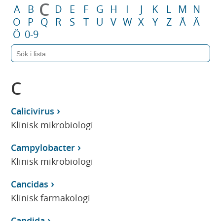
C
A
B
D
E
F
G
H
I
J
K
L
M
N
O
P
Q
R
S
T
U
V
W
X
Y
Z
Å
Ä
Ö
0-9
C
Calicivirus
Klinisk mikrobiologi
Campylobacter
Klinisk mikrobiologi
Cancidas
Klinisk farmakologi
Candida