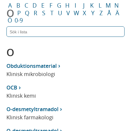
A
B
C
D
E
F
G
H
I
J
K
L
M
N
O
P
Q
R
S
T
U
V
W
X
Y
Z
Å
Ä
Ö
0-9
O
Obduktionsmaterial
Klinisk mikrobiologi
OCB
Klinisk kemi
O-desmetyltramadol
Klinisk farmakologi
O-desmetyltramadol