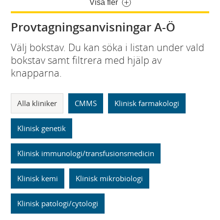
Visa fler
Provtagningsanvisningar A-Ö
Välj bokstav. Du kan söka i listan under vald
bokstav samt filtrera med hjälp av
knapparna.
Alla kliniker
CMMS
Klinisk farmakologi
Klinisk genetik
Klinisk immunologi/transfusionsmedicin
Klinisk kemi
Klinisk mikrobiologi
Klinisk patologi/cytologi