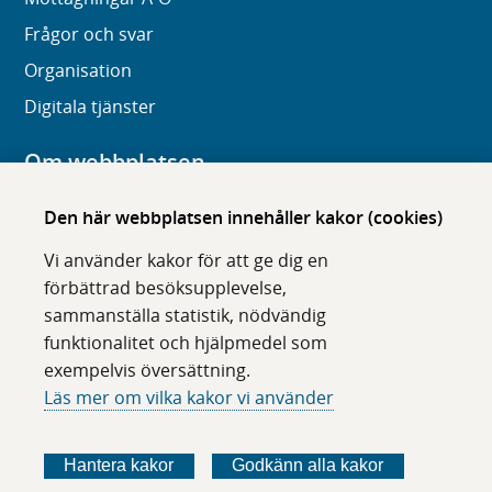
Frågor och svar
Organisation
Digitala tjänster
Om webbplatsen
Om karolinska.se
Den här webbplatsen innehåller kakor (cookies)
Navigation och hittbarhet
Vi använder kakor för att ge dig en
Tillgänglighet
förbättrad besöksupplevelse,
sammanställa statistik, nödvändig
Om cookies
funktionalitet och hjälpmedel som
exempelvis översättning.
Följ oss i sociala medier
Läs mer om vilka kakor vi använder
F
F
F
F
ö
ö
ö
ö
Hantera kakor
Godkänn alla kakor
l
l
l
l