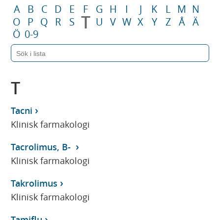
A
B
C
D
E
F
G
H
I
J
K
L
M
N
T
O
P
Q
R
S
U
V
W
X
Y
Z
Å
Ä
Ö
0-9
T
Tacni
Klinisk farmakologi
Tacrolimus, B-
Klinisk farmakologi
Takrolimus
Klinisk farmakologi
Tamiflu