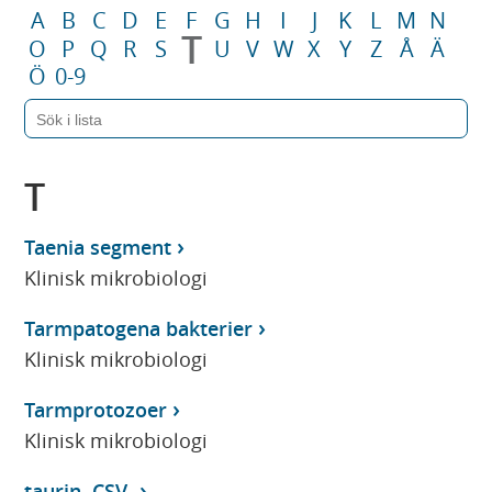
A
B
C
D
E
F
G
H
I
J
K
L
M
N
T
O
P
Q
R
S
U
V
W
X
Y
Z
Å
Ä
Ö
0-9
T
Taenia segment
Klinisk mikrobiologi
Tarmpatogena bakterier
Klinisk mikrobiologi
Tarmprotozoer
Klinisk mikrobiologi
taurin, CSV-