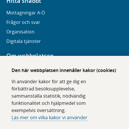
Hitta snabbt
Mottagningar A-Ö
Frågor och svar
Organisation
Digitala tjänster
Om webbplatsen
Om karolinska.se
Den här webbplatsen innehåller kakor (cookies)
Navigation och hittbarhet
Vi använder kakor för att ge dig en
Tillgänglighet
förbättrad besöksupplevelse,
sammanställa statistik, nödvändig
Om cookies
funktionalitet och hjälpmedel som
exempelvis översättning.
Följ oss i sociala medier
Läs mer om vilka kakor vi använder
F
F
F
F