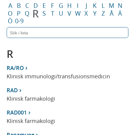
A
B
C
D
E
F
G
H
I
J
K
L
M
N
R
O
P
Q
S
T
U
V
W
X
Y
Z
Å
Ä
Ö
0-9
R
RA/RO
Klinisk immunologi/transfusionsmedicin
RAD
Klinisk farmakologi
RAD001
Klinisk farmakologi
Rapamune