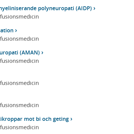
yeliniserande polyneuropati (AIDP)
sfusionsmedicin
ration
sfusionsmedicin
europati (AMAN)
sfusionsmedicin
sfusionsmedicin
sfusionsmedicin
tikroppar mot bi och geting
sfusionsmedicin