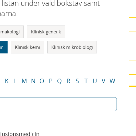
i listan under vald bokstav samt
parna.
armakologi
Klinisk genetik
in
Klinisk kemi
Klinisk mikrobiologi
K
L
M
N
O
P
Q
R
S
T
U
V
W
sfusionsmedicin