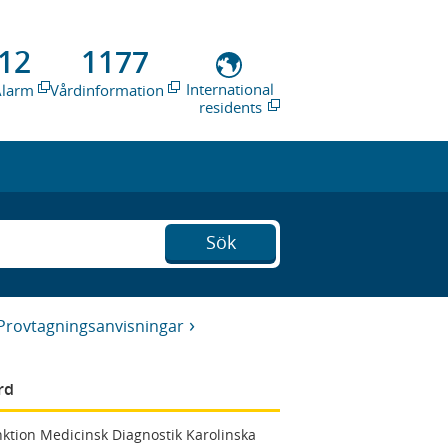
12
1177
International
Alarm
Vårdinformation
residents
Sök
Provtagningsanvisningar
rd
ktion Medicinsk Diagnostik Karolinska