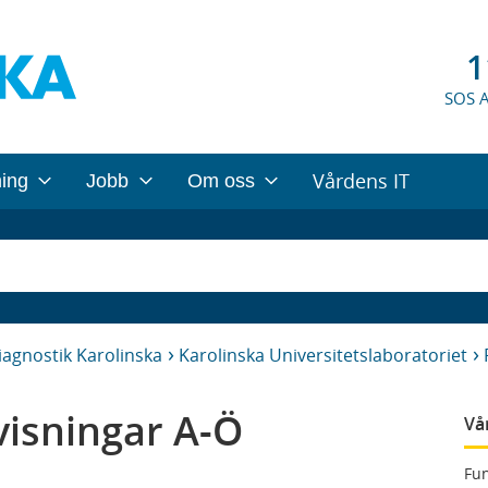
1
SOS 
Vårdens IT
ning
Jobb
Om oss
iagnostik Karolinska
Karolinska Universitetslaboratoriet
isningar A-Ö
Vå
Fun