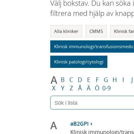
Välj bokstav. Du kan söka 
filtrera med hjälp av knap
Alla kliniker
CMMS
Klinisk f
Klinisk immunologi/transfusionsmedic
Klinisk patologi/cytologi
A
B
C
D
E
F
G
H
I
J
X
Y
Z
Å
Ä
Ö
0-9
A
aB2GPI
Klinisk immunologi/tran