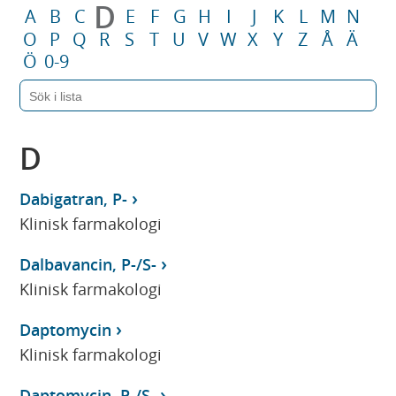
D
A
B
C
E
F
G
H
I
J
K
L
M
N
O
P
Q
R
S
T
U
V
W
X
Y
Z
Å
Ä
Ö
0-9
D
Dabigatran, P-
Klinisk farmakologi
Dalbavancin, P-/S-
Klinisk farmakologi
Daptomycin
Klinisk farmakologi
Daptomycin, P-/S-