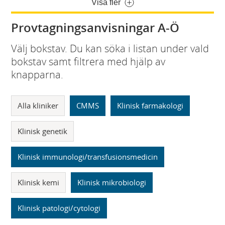
Visa fler
Provtagningsanvisningar A-Ö
Välj bokstav. Du kan söka i listan under vald
bokstav samt filtrera med hjälp av
knapparna.
Alla kliniker
CMMS
Klinisk farmakologi
Klinisk genetik
Klinisk immunologi/transfusionsmedicin
Klinisk kemi
Klinisk mikrobiologi
Klinisk patologi/cytologi