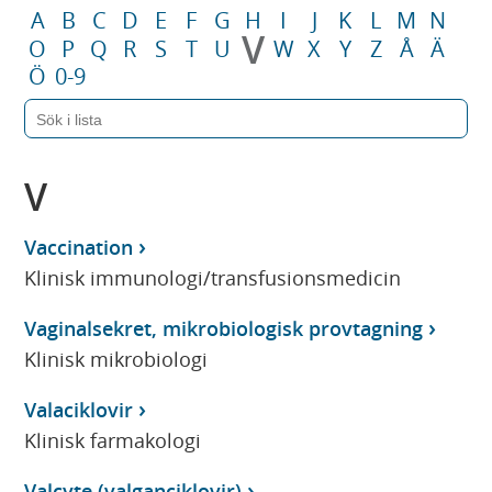
A
B
C
D
E
F
G
H
I
J
K
L
M
N
V
O
P
Q
R
S
T
U
W
X
Y
Z
Å
Ä
Ö
0-9
V
Vaccination
Klinisk immunologi/transfusionsmedicin
Vaginalsekret, mikrobiologisk provtagning
Klinisk mikrobiologi
Valaciklovir
Klinisk farmakologi
Valcyte (valganciklovir)