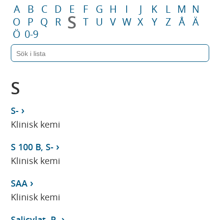
A
B
C
D
E
F
G
H
I
J
K
L
M
N
S
O
P
Q
R
T
U
V
W
X
Y
Z
Å
Ä
Ö
0-9
S
S-
Klinisk kemi
S 100 B, S-
Klinisk kemi
SAA
Klinisk kemi
Salicylat, P-