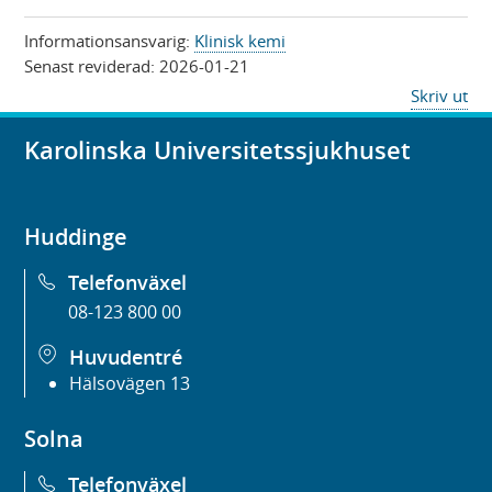
Informationsansvarig:
Klinisk kemi
Senast reviderad:
2026-01-21
Skriv ut
Karolinska Universitetssjukhuset
Huddinge
Telefonväxel
08-123 800 00
Huvudentré
Hälsovägen 13
Solna
Telefonväxel