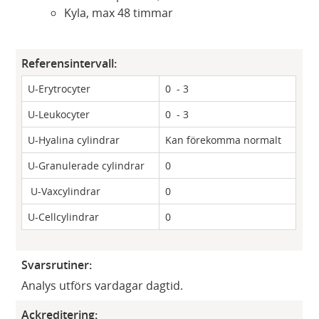
Kyla, max 48 timmar
Referensintervall:
U-Erytrocyter
0 - 3
U-Leukocyter
0 - 3
U-​Hyalina cylindrar
Kan förekomma normalt
U-​Granulerade cylindrar
0
​U-Vaxcylindrar
0
U-​Cellcylindrar
0
Svarsrutiner:
Analys utförs vardagar dagtid.
Ackreditering: