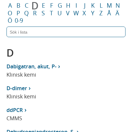
D
A
B
C
E
F
G
H
I
J
K
L
M
N
O
P
Q
R
S
T
U
V
W
X
Y
Z
Å
Ä
Ö
0-9
D
Dabigatran, akut, P-
Klinisk kemi
D-dimer
Klinisk kemi
ddPCR
CMMS
Dehydroepiandrosteron, S-