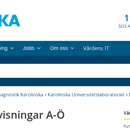
1
SOS 
Vårdens IT
ning
Jobb
Om oss
iagnostik Karolinska
Karolinska Universitetslaboratoriet
isningar A-Ö
Vå
Fun