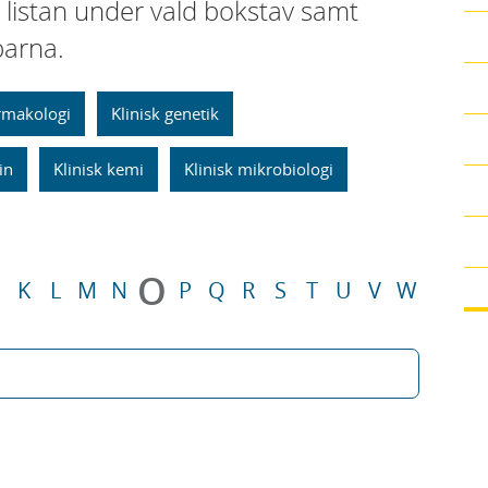
i listan under vald bokstav samt
parna.
armakologi
Klinisk genetik
in
Klinisk kemi
Klinisk mikrobiologi
O
K
L
M
N
P
Q
R
S
T
U
V
W