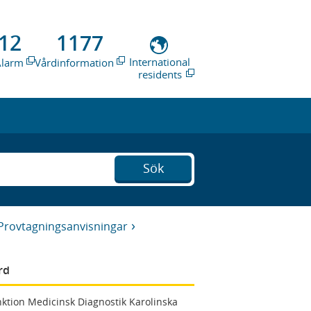
12
1177
International
Alarm
Vårdinformation
residents
Sök
Provtagningsanvisningar
rd
ktion Medicinsk Diagnostik Karolinska