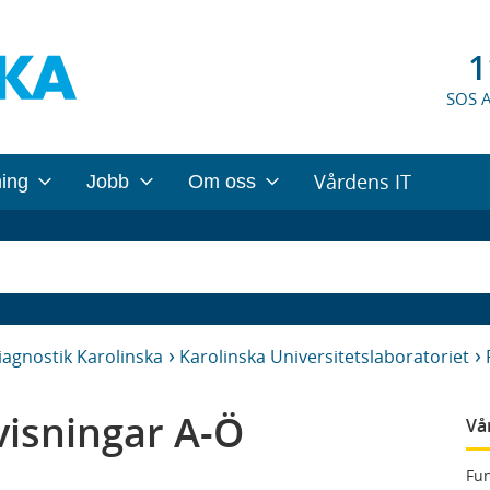
1
SOS 
Vårdens IT
ning
Jobb
Om oss
iagnostik Karolinska
Karolinska Universitetslaboratoriet
isningar A-Ö
Vå
Fun