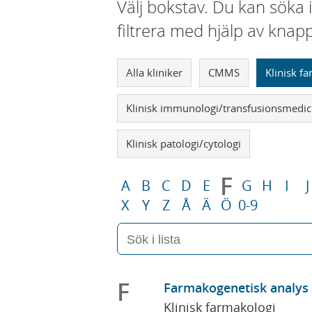
Välj bokstav. Du kan söka 
filtrera med hjälp av knap
Alla kliniker
CMMS
Klinisk f
Klinisk immunologi/transfusionsmedic
Klinisk patologi/cytologi
F
A
B
C
D
E
G
H
I
J
X
Y
Z
Å
Ä
Ö
0-9
F
Farmakogenetisk analys
Klinisk farmakologi