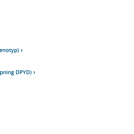
enotyp)
ypning DPYD)