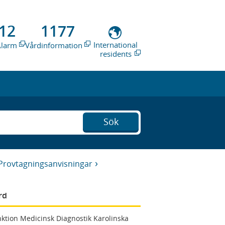
12
1177
International
Alarm
Vårdinformation
residents
Sök
Provtagningsanvisningar
rd
ktion Medicinsk Diagnostik Karolinska