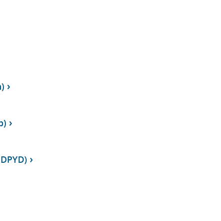
n)
p)
 DPYD)