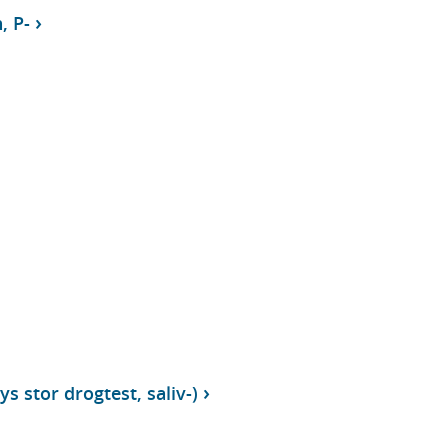
, P-
s stor drogtest, saliv-)