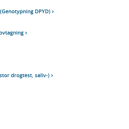
 (Genotypning DPYD)
rovtagning
tor drogtest, saliv-)