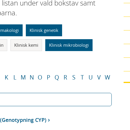
i listan under vald bokstav samt
parna.
armakologi
Klinisk genetik
in
Klinisk kemi
Klinisk mikrobiologi
K
L
M
N
O
P
Q
R
S
T
U
V
W
 (Genotypning CYP)