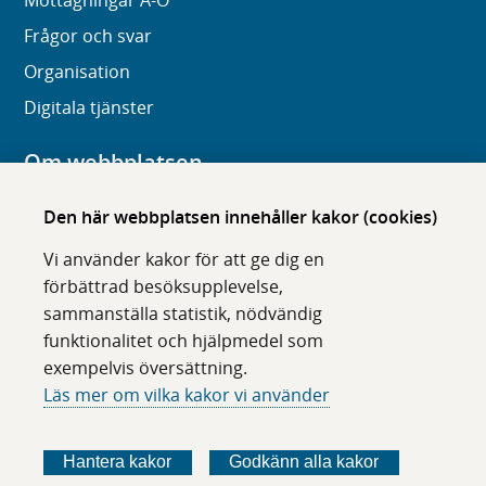
Mottagningar A-Ö
Frågor och svar
Organisation
Digitala tjänster
Om webbplatsen
Om karolinska.se
Den här webbplatsen innehåller kakor (cookies)
Navigation och hittbarhet
Vi använder kakor för att ge dig en
Tillgänglighet
förbättrad besöksupplevelse,
sammanställa statistik, nödvändig
Om cookies
funktionalitet och hjälpmedel som
exempelvis översättning.
Följ oss i sociala medier
Läs mer om vilka kakor vi använder
F
F
F
F
ö
ö
ö
ö
Hantera kakor
Godkänn alla kakor
l
l
l
l