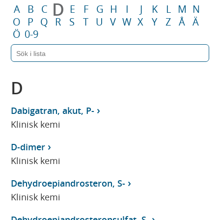
D
A
B
C
E
F
G
H
I
J
K
L
M
N
O
P
Q
R
S
T
U
V
W
X
Y
Z
Å
Ä
Ö
0-9
D
Dabigatran, akut, P-
Klinisk kemi
D-dimer
Klinisk kemi
Dehydroepiandrosteron, S-
Klinisk kemi
Dehydroepiandrosteronsulfat, S-