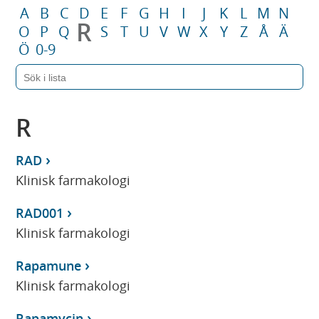
A
B
C
D
E
F
G
H
I
J
K
L
M
N
R
O
P
Q
S
T
U
V
W
X
Y
Z
Å
Ä
Ö
0-9
R
RAD
Klinisk farmakologi
RAD001
Klinisk farmakologi
Rapamune
Klinisk farmakologi
Rapamycin