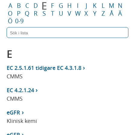
E
A
B
C
D
F
G
H
I
J
K
L
M
N
O
P
Q
R
S
T
U
V
W
X
Y
Z
Å
Ä
Ö
0-9
E
EC 2.5.1.61 tidigare EC 4.3.1.8
CMMS
EC 4.2.1.24
CMMS
eGFR
Klinisk kemi
eGFR