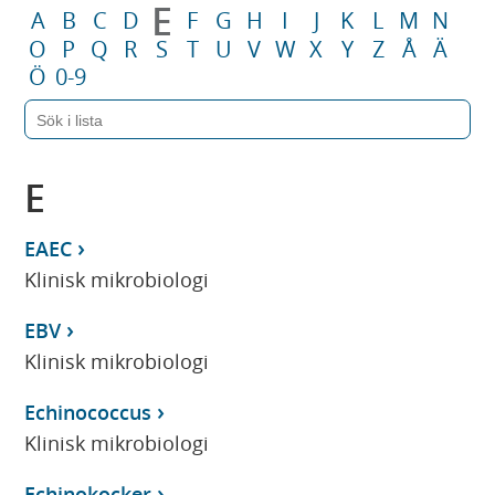
E
A
B
C
D
F
G
H
I
J
K
L
M
N
O
P
Q
R
S
T
U
V
W
X
Y
Z
Å
Ä
Ö
0-9
E
EAEC
Klinisk mikrobiologi
EBV
Klinisk mikrobiologi
Echinococcus
Klinisk mikrobiologi
Echinokocker