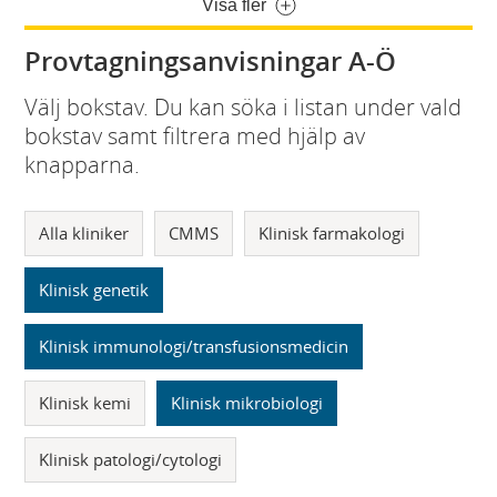
Visa fler
Provtagningsanvisningar A-Ö
Välj bokstav. Du kan söka i listan under vald
bokstav samt filtrera med hjälp av
knapparna.
Alla kliniker
CMMS
Klinisk farmakologi
Klinisk genetik
Klinisk immunologi/transfusionsmedicin
Klinisk kemi
Klinisk mikrobiologi
Klinisk patologi/cytologi