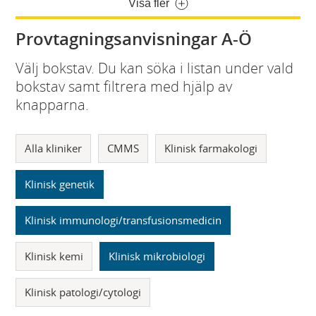
Visa fler
Provtagningsanvisningar A-Ö
Välj bokstav. Du kan söka i listan under vald
bokstav samt filtrera med hjälp av
knapparna.
Alla kliniker
CMMS
Klinisk farmakologi
Klinisk genetik
Klinisk immunologi/transfusionsmedicin
Klinisk kemi
Klinisk mikrobiologi
Klinisk patologi/cytologi