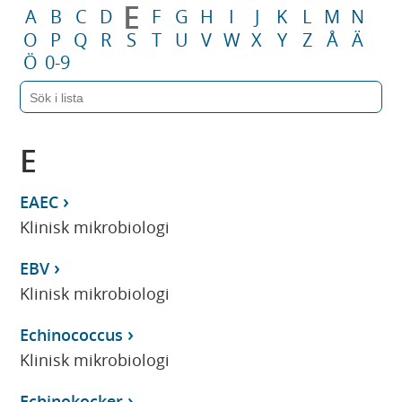
E
A
B
C
D
F
G
H
I
J
K
L
M
N
O
P
Q
R
S
T
U
V
W
X
Y
Z
Å
Ä
Ö
0-9
E
EAEC
Klinisk mikrobiologi
EBV
Klinisk mikrobiologi
Echinococcus
Klinisk mikrobiologi
Echinokocker