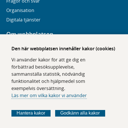
Frågor och svar
Organisation
Digitala tjänster
Om webbplatsen
Om karolinska.se
Den här webbplatsen innehåller kakor (cookies)
Navigation och hittbarhet
Vi använder kakor för att ge dig en
Tillgänglighet
förbättrad besöksupplevelse,
sammanställa statistik, nödvändig
Om cookies
funktionalitet och hjälpmedel som
exempelvis översättning.
Följ oss i sociala medier
Läs mer om vilka kakor vi använder
F
F
F
F
ö
ö
ö
ö
Hantera kakor
Godkänn alla kakor
l
l
l
l
j
j
j
j