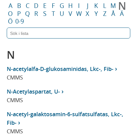
N
A
B
C
D
E
F
G
H
I
J
K
L
M
O
P
Q
R
S
T
U
V
W
X
Y
Z
Å
Ä
Ö
0-9
N
N-acetylalfa-D-glukosaminidas, Lkc-, Fib-
CMMS
N-Acetylaspartat, U-
CMMS
N-acetyl-galaktosamin-6-sulfatsulfatas, Lkc-,
Fib-
CMMS