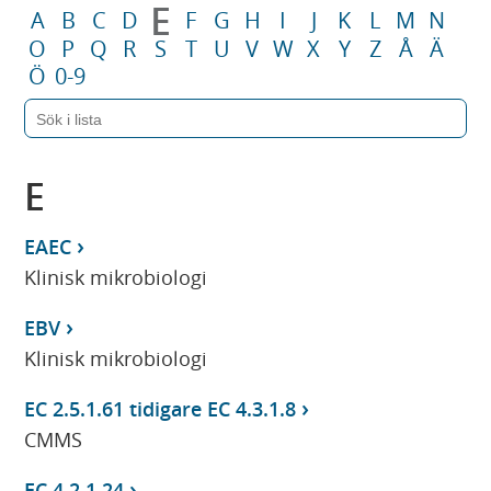
E
A
B
C
D
F
G
H
I
J
K
L
M
N
O
P
Q
R
S
T
U
V
W
X
Y
Z
Å
Ä
Ö
0-9
E
EAEC
Klinisk mikrobiologi
EBV
Klinisk mikrobiologi
EC 2.5.1.61 tidigare EC 4.3.1.8
CMMS
EC 4.2.1.24