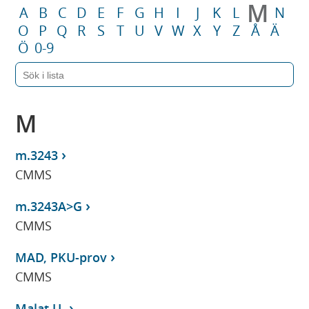
M
A
B
C
D
E
F
G
H
I
J
K
L
N
O
P
Q
R
S
T
U
V
W
X
Y
Z
Å
Ä
Ö
0-9
M
m.3243
CMMS
m.3243A>G
CMMS
MAD, PKU-prov
CMMS
Malat,U-