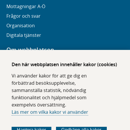
Mottagningar A-Ö
Frågor och svar
Organisation
Digitala tjänster
Om webbplatsen
Om karolinska.se
Den här webbplatsen innehåller kakor (cookies)
Navigation och hittbarhet
Vi använder kakor för att ge dig en
Tillgänglighet
förbättrad besöksupplevelse,
sammanställa statistik, nödvändig
Om cookies
funktionalitet och hjälpmedel som
exempelvis översättning.
Följ oss i sociala medier
Läs mer om vilka kakor vi använder
F
F
F
F
ö
ö
ö
ö
Hantera kakor
Godkänn alla kakor