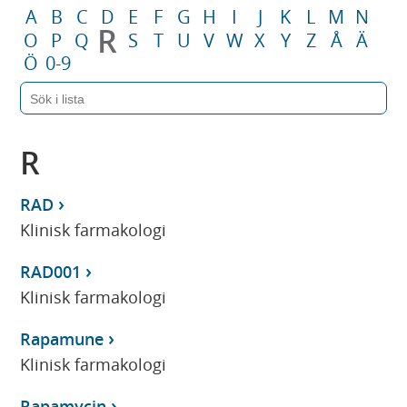
A
B
C
D
E
F
G
H
I
J
K
L
M
N
R
O
P
Q
S
T
U
V
W
X
Y
Z
Å
Ä
Ö
0-9
R
RAD
Klinisk farmakologi
RAD001
Klinisk farmakologi
Rapamune
Klinisk farmakologi
Rapamycin